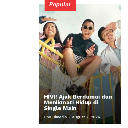
Popular
HIVI! Ajak Berdamai dan
Menikmati Hidup di
Single Main
Eno Dimedjo
-
August 7, 2026