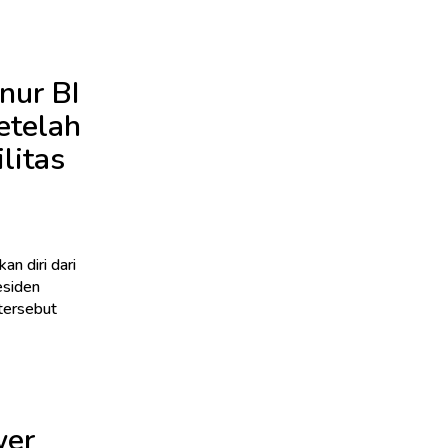
nur BI
etelah
litas
n diri dari
tersebut
wer