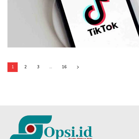
1
2
3
...
16