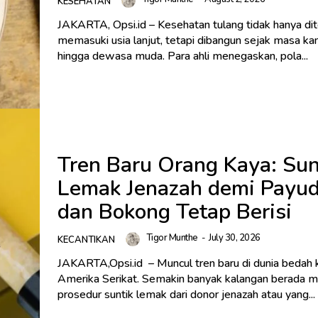
KESEHATAN
JAKARTA, Opsi.id – Kesehatan tulang tidak hanya di
memasuki usia lanjut, tetapi dibangun sejak masa k
hingga dewasa muda. Para ahli menegaskan, pola...
Tren Baru Orang Kaya: Sun
Lemak Jenazah demi Payu
dan Bokong Tetap Berisi
Tigor Munthe
-
July 30, 2026
KECANTIKAN
JAKARTA,Opsi.id – Muncul tren baru di dunia bedah
Amerika Serikat. Semakin banyak kalangan berada memilih
prosedur suntik lemak dari donor jenazah atau yang...