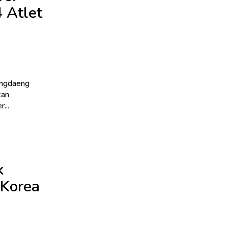
4 Atlet
tingdaeng
kan
...
k
 Korea