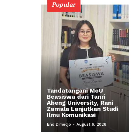
Popular
Tandatangani MoU
Beasiswa dari Tanri
Abeng University, Rani
Zamala Lanjutkan Studi
Ilmu Komunikasi
Eno Dimedjo
-
August 6, 2026