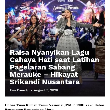
Raisa Nyanyikan Lagu
Cahaya Hati saat Latihan
Pagelaran Sabang
Merauke – Hikayat
Srikandi Nusantara
Eno Dimedjo
-
August 7, 2026
Unhas Tuan Rumah Temu Nasional JPM PTNBH ke-7, Bahas
Penguatan Penjaminan Mutu