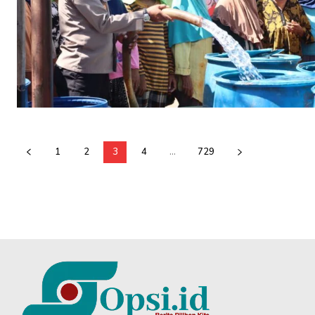
1
2
3
4
...
729