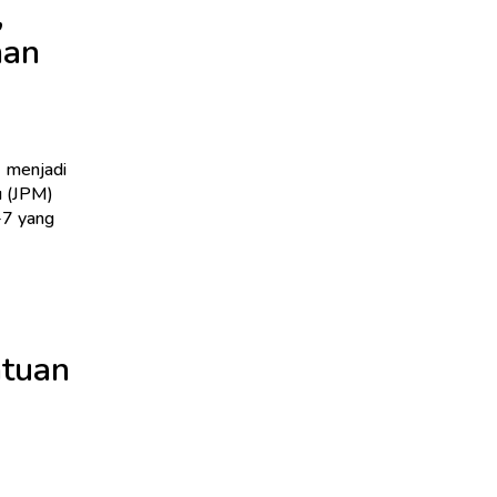
,
nan
) menjadi
u (JPM)
-7 yang
ntuan