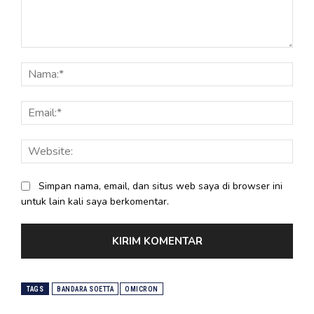
Komentar:
Nama
Email
Webs
Simpan nama, email, dan situs web saya di browser ini
untuk lain kali saya berkomentar.
TAGS
BANDARA SOETTA
OMICRON