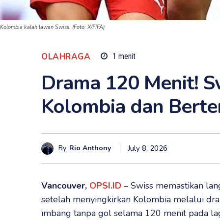
Kolombia kalah lawan Swiss. (Foto: X/FIFA)
OLAHRAGA
1
menit
Drama 120 Menit! 
Kolombia dan Berte
By
Rio Anthony
July 8, 2026
Vancouver,
OPSI.ID
– Swiss memastikan lang
setelah menyingkirkan Kolombia melalui dr
imbang tanpa gol selama 120 menit pada lag