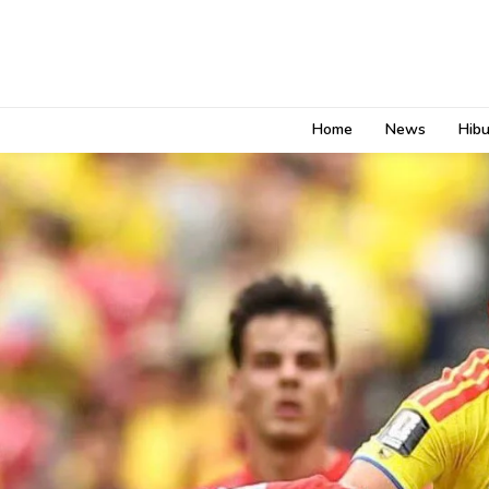
Home
News
Hib