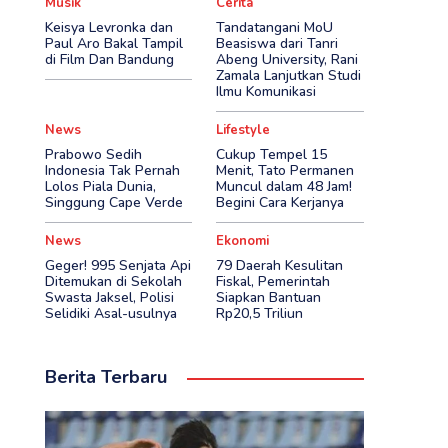
Musik
Cerita
Keisya Levronka dan
Tandatangani MoU
Paul Aro Bakal Tampil
Beasiswa dari Tanri
di Film Dan Bandung
Abeng University, Rani
Zamala Lanjutkan Studi
Ilmu Komunikasi
News
Lifestyle
Prabowo Sedih
Cukup Tempel 15
Indonesia Tak Pernah
Menit, Tato Permanen
Lolos Piala Dunia,
Muncul dalam 48 Jam!
Singgung Cape Verde
Begini Cara Kerjanya
News
Ekonomi
Geger! 995 Senjata Api
79 Daerah Kesulitan
Ditemukan di Sekolah
Fiskal, Pemerintah
Swasta Jaksel, Polisi
Siapkan Bantuan
Selidiki Asal-usulnya
Rp20,5 Triliun
Berita Terbaru