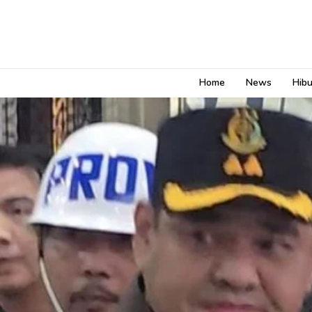
Home
News
Hib