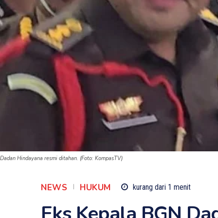
Dadan Hindayana resmi ditahan. (Foto: KompasTV)
NEWS
HUKUM
kurang dari 1
menit
Eks Kepala BGN Da