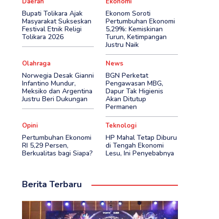
Daerah
Ekonomi
Bupati Tolikara Ajak
Ekonom Soroti
Masyarakat Sukseskan
Pertumbuhan Ekonomi
Festival Etnik Religi
5,29%: Kemiskinan
Tolikara 2026
Turun, Ketimpangan
Justru Naik
Olahraga
News
Norwegia Desak Gianni
BGN Perketat
Infantino Mundur,
Pengawasan MBG,
Meksiko dan Argentina
Dapur Tak Higienis
Justru Beri Dukungan
Akan Ditutup
Permanen
Opini
Teknologi
Pertumbuhan Ekonomi
HP Mahal Tetap Diburu
RI 5,29 Persen,
di Tengah Ekonomi
Berkualitas bagi Siapa?
Lesu, Ini Penyebabnya
Berita Terbaru