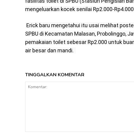
fasilitas toilet di SPBU (Stasiun Pengisian 
mengeluarkan kocek senilai Rp2.000-Rp4.000.
 Erick baru mengetahui itu usai melihat poster yang terpampang di tembok toilet di salah satu 
SPBU di Kecamatan Malasan, Probolinggo, Jawa
pemakaian toilet sebesar Rp2.000 untuk buang 
air besar dan mandi.  
TINGGALKAN KOMENTAR