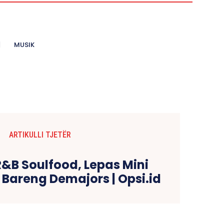
MUSIK
ARTIKULLI TJETËR
R&B Soulfood, Lepas Mini
Bareng Demajors | Opsi.id