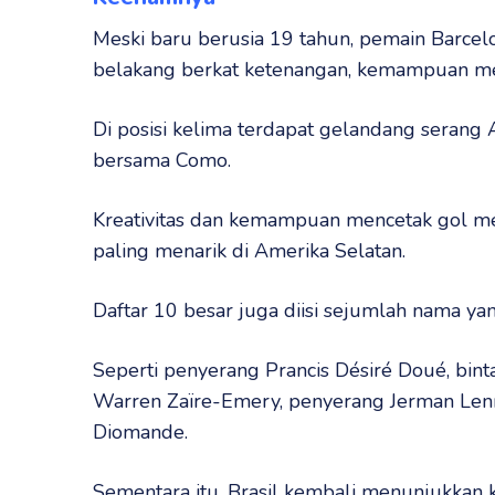
Meski baru berusia 19 tahun, pemain Barcelo
belakang berkat ketenangan, kemampuan me
Di posisi kelima terdapat gelandang serang 
bersama Como.
Kreativitas dan kemampuan mencetak gol me
paling menarik di Amerika Selatan.
Daftar 10 besar juga diisi sejumlah nama ya
Seperti penyerang Prancis Désiré Doué, bint
Warren Zaïre-Emery, penyerang Jerman Lenna
Diomande.
Sementara itu, Brasil kembali menunjukkan 