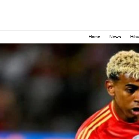
Home
News
Hib