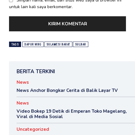
Simpan nama, email, dan situs web saya di browser ini
untuk lain kali saya berkomentar.
TAGS
DAPUR MBG
SULAWESI BARAT
SULBAR
BERITA TERKINI
News
News Anchor Bongkar Cerita di Balik Layar TV
News
Video Bokep 19 Detik di Emperan Toko Magelang,
Viral di Media Sosial
Uncategorized