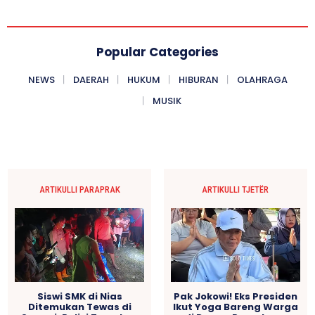
Popular Categories
NEWS
DAERAH
HUKUM
HIBURAN
OLAHRAGA
MUSIK
ARTIKULLI PARAPRAK
ARTIKULLI TJETËR
Siswi SMK di Nias
Pak Jokowi! Eks Presiden
Ditemukan Tewas di
Ikut Yoga Bareng Warga