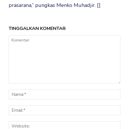
prasarana,” pungkas Menko Muhadjir. []
TINGGALKAN KOMENTAR
Komentar:
Nama
Email
Webs