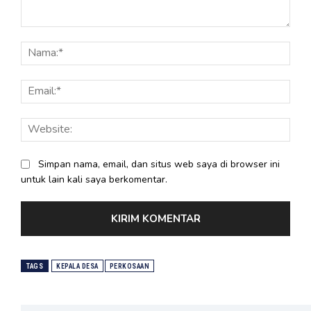
Komentar:
Nama
Email
Webs
Simpan nama, email, dan situs web saya di browser ini
untuk lain kali saya berkomentar.
TAGS
KEPALA DESA
PERKOSAAN