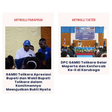
ARTIKULLI PARAPRAK
ARTIKULLI TJETËR
DPC GAMKI Tolikara Gelar
Maperta dan Konfercab
Ke-II di Karubaga
GAMKI Tolikara Apresiasi
Bupati dan Wakil Bupati
Tolikara dalam
Komitmennya
Mewujudkan Bukti Nyata