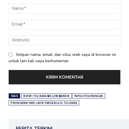
Komentar:
Nama
Email
Webs
Simpan nama, email, dan situs web saya di browser ini
untuk lain kali saya berkomentar.
TAGS
BUPATI TOLIKARA WILLEM WANDIK
PAPUA PEGUNUNGAN
PERINGATAN HARI LAHIR PANCASILA DI TOLIKARA
BERITA TERKINI