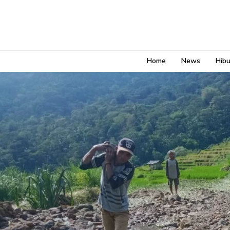
Home
News
Hib