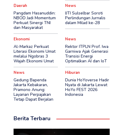
Daerah
News
Pangdam Hasanuddin:
IJTI Sulselbar Soroti
NBOD Jadi Momentum
Perlindungan Jurnalis
Perkuat Sinergi TNI
dalam Milad ke-28
dan Masyarakat
Ekonomi
News
Al-Markaz Perkuat
Rektor ITPLN Prof. Iwa
Literasi Ekonomi Umat
Garniwa Ajak Generasi
melalui Ngobras 3
Transisi Energi
Wajah Ekonomi Umat
Optimalkan AI dan IoT
News
Hiburan
Gedung Bapenda
Dunia HoYoverse Hadir
Jakarta Kebakaran,
Nyata di Jakarta Lewat
Pramono Anung:
HoYo FEST 2026
Layanan Perpajakan
Indonesia
Tetap Dapat Berjalan
Berita Terbaru