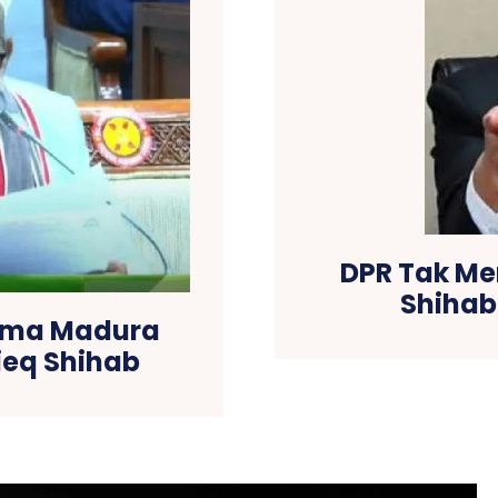
DPR Tak Me
Shihab
lama Madura
ieq Shihab