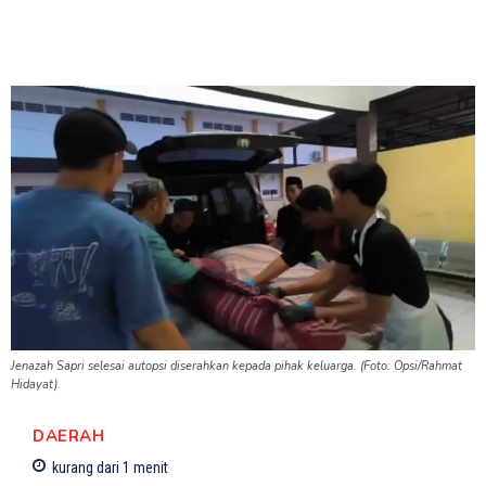
Jenazah Sapri selesai autopsi diserahkan kepada pihak keluarga. (Foto: Opsi/Rahmat
Hidayat).
DAERAH
kurang dari 1
menit