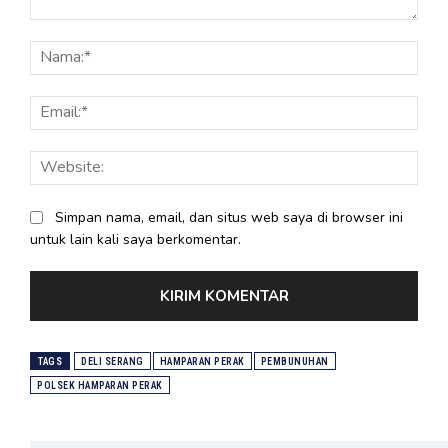
Komentar:
Nama
Email
Webs
Simpan nama, email, dan situs web saya di browser ini
untuk lain kali saya berkomentar.
TAGS
DELI SERANG
HAMPARAN PERAK
PEMBUNUHAN
POLSEK HAMPARAN PERAK