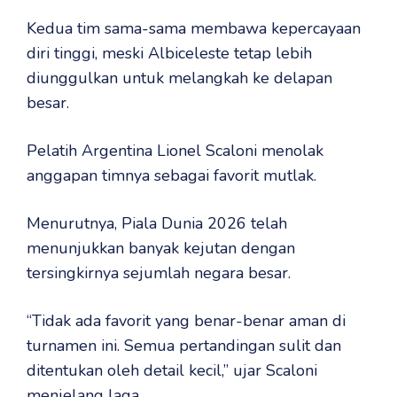
Kedua tim sama-sama membawa kepercayaan
diri tinggi, meski Albiceleste tetap lebih
diunggulkan untuk melangkah ke delapan
besar.
Pelatih Argentina Lionel Scaloni menolak
anggapan timnya sebagai favorit mutlak.
Menurutnya, Piala Dunia 2026 telah
menunjukkan banyak kejutan dengan
tersingkirnya sejumlah negara besar.
“Tidak ada favorit yang benar-benar aman di
turnamen ini. Semua pertandingan sulit dan
ditentukan oleh detail kecil,” ujar Scaloni
menjelang laga.