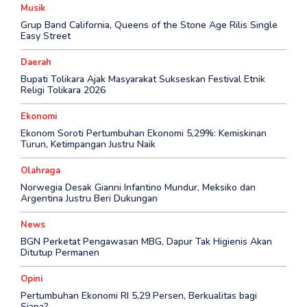
Musik
Grup Band California, Queens of the Stone Age Rilis Single
Easy Street
Daerah
Bupati Tolikara Ajak Masyarakat Sukseskan Festival Etnik
Religi Tolikara 2026
Ekonomi
Ekonom Soroti Pertumbuhan Ekonomi 5,29%: Kemiskinan
Turun, Ketimpangan Justru Naik
Olahraga
Norwegia Desak Gianni Infantino Mundur, Meksiko dan
Argentina Justru Beri Dukungan
News
BGN Perketat Pengawasan MBG, Dapur Tak Higienis Akan
Ditutup Permanen
Opini
Pertumbuhan Ekonomi RI 5,29 Persen, Berkualitas bagi
Siapa?