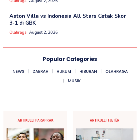
Olahraga
August 2, 2026
Aston Villa vs Indonesia All Stars Cetak Skor
3-1 di GBK
Olahraga
August 2, 2026
Popular Categories
NEWS
DAERAH
HUKUM
HIBURAN
OLAHRAGA
MUSIK
ARTIKULLI PARAPRAK
ARTIKULLI TJETËR