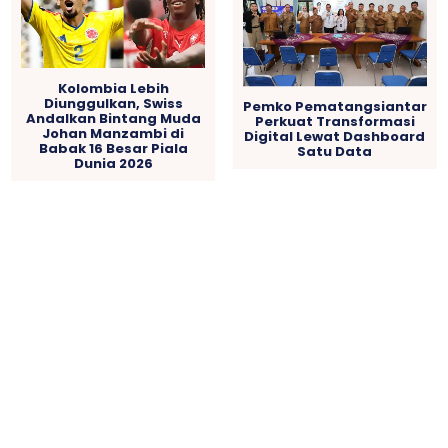
Kolombia Lebih
Diunggulkan, Swiss
Pemko Pematangsiantar
Andalkan Bintang Muda
Perkuat Transformasi
Johan Manzambi di
Digital Lewat Dashboard
Babak 16 Besar Piala
Satu Data
Dunia 2026