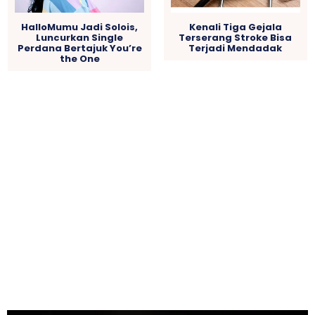
HalloMumu Jadi Solois,
Kenali Tiga Gejala
Luncurkan Single
Terserang Stroke Bisa
Perdana Bertajuk You’re
Terjadi Mendadak
the One