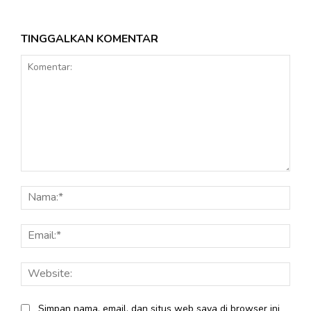
TINGGALKAN KOMENTAR
Komentar:
Nama
Email
Webs
Simpan nama, email, dan situs web saya di browser ini