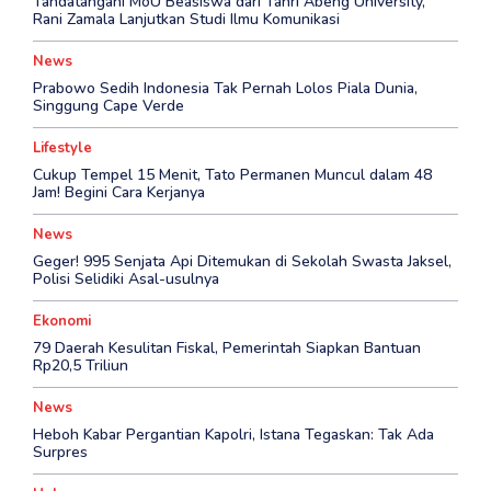
Tandatangani MoU Beasiswa dari Tanri Abeng University,
Rani Zamala Lanjutkan Studi Ilmu Komunikasi
News
Prabowo Sedih Indonesia Tak Pernah Lolos Piala Dunia,
Singgung Cape Verde
Lifestyle
Cukup Tempel 15 Menit, Tato Permanen Muncul dalam 48
Jam! Begini Cara Kerjanya
News
Geger! 995 Senjata Api Ditemukan di Sekolah Swasta Jaksel,
Polisi Selidiki Asal-usulnya
Ekonomi
79 Daerah Kesulitan Fiskal, Pemerintah Siapkan Bantuan
Rp20,5 Triliun
News
Heboh Kabar Pergantian Kapolri, Istana Tegaskan: Tak Ada
Surpres