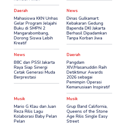
Daerah
News
Mahasiswa KKN Unhas
Dinas Gulkamart:
Gelar Program Jelajahi
Kebakaran Gedung
Buku di SMPN 2
Bapenda DKI Jakarta
Mangarabombang,
Berhasil Dipadamkan
Dorong Siswa Lebih
Tanpa Korban Jiwa
Kreatif
News
Daerah
B8C dan PSSI Jakarta
Pangdam
Raya Siap Sinergi
XIV/Hasanuddin Raih
Cetak Generasi Muda
Detiktimur Awards
Berprestasi
2026 sebagai
Pemimpin Operasi
Kemanusiaan Inspiratif
Musik
Musik
Mario G Klau dan Juan
Grup Band California,
Reza Rilis Lagu
Queens of the Stone
Kolaborasi Baby Pelan
Age Rilis Single Easy
Pelan
Street