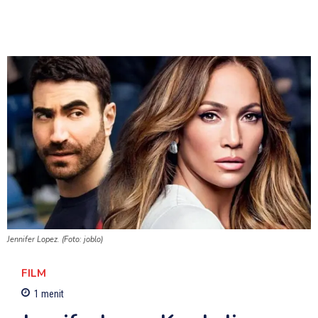
Jennifer Lopez. (Foto: joblo)
FILM
1
menit