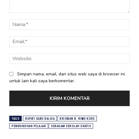
Komentar:
Nama
Email
Webs
Simpan nama, email, dan situs web saya di browser ini
untuk lain kali saya berkomentar.
TAGS
BUPATI SABU RAIJUA
KRISMAN B. RIWU KORE
PEMBUNUHAN PELAJAR
SERAGAM SEKOLAH GRATIS