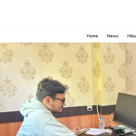
Home
News
Hib