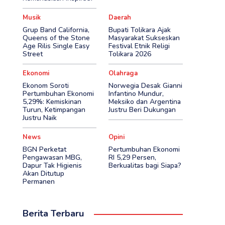
Musik
Daerah
Grup Band California,
Bupati Tolikara Ajak
Queens of the Stone
Masyarakat Sukseskan
Age Rilis Single Easy
Festival Etnik Religi
Street
Tolikara 2026
Ekonomi
Olahraga
Ekonom Soroti
Norwegia Desak Gianni
Pertumbuhan Ekonomi
Infantino Mundur,
5,29%: Kemiskinan
Meksiko dan Argentina
Turun, Ketimpangan
Justru Beri Dukungan
Justru Naik
News
Opini
BGN Perketat
Pertumbuhan Ekonomi
Pengawasan MBG,
RI 5,29 Persen,
Dapur Tak Higienis
Berkualitas bagi Siapa?
Akan Ditutup
Permanen
Berita Terbaru