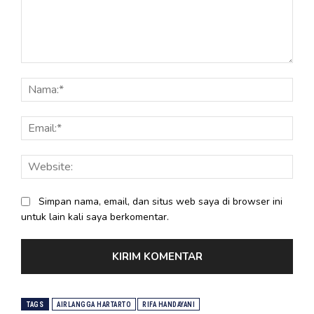
Komentar:
Nama
Email
Webs
Simpan nama, email, dan situs web saya di browser ini
untuk lain kali saya berkomentar.
TAGS
AIRLANGGA HARTARTO
RIFA HANDAYANI