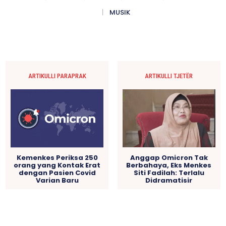
MUSIK
ARTIKULLI PARAPRAK
ARTIKULLI TJETËR
Kemenkes Periksa 250
Anggap Omicron Tak
orang yang Kontak Erat
Berbahaya, Eks Menkes
dengan Pasien Covid
Siti Fadilah: Terlalu
Varian Baru
Didramatisir