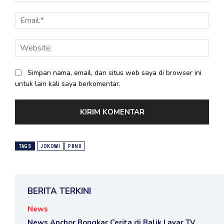
Email
Webs
Simpan nama, email, dan situs web saya di browser ini
untuk lain kali saya berkomentar.
TAGS
JOKOWI
PBNU
BERITA TERKINI
News
News Anchor Bongkar Cerita di Balik Layar TV