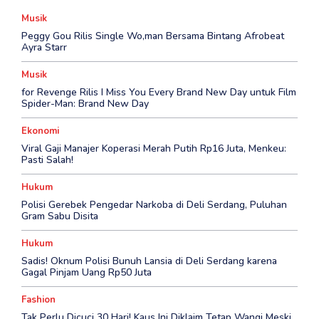
Musik
Peggy Gou Rilis Single Wo,man Bersama Bintang Afrobeat
Ayra Starr
Musik
for Revenge Rilis I Miss You Every Brand New Day untuk Film
Spider-Man: Brand New Day
Ekonomi
Viral Gaji Manajer Koperasi Merah Putih Rp16 Juta, Menkeu:
Pasti Salah!
Hukum
Polisi Gerebek Pengedar Narkoba di Deli Serdang, Puluhan
Gram Sabu Disita
Hukum
Sadis! Oknum Polisi Bunuh Lansia di Deli Serdang karena
Gagal Pinjam Uang Rp50 Juta
Fashion
Tak Perlu Dicuci 30 Hari! Kaus Ini Diklaim Tetap Wangi Meski