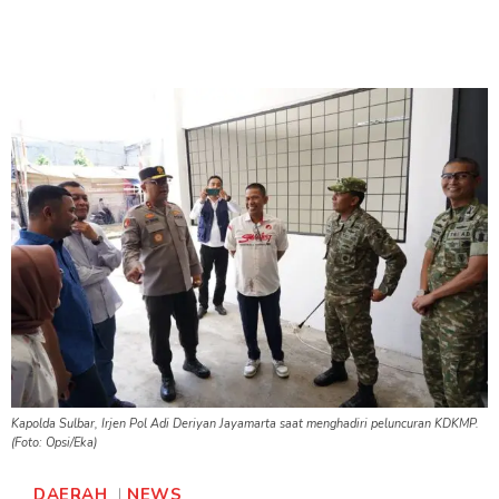
Kapolda Sulbar, Irjen Pol Adi Deriyan Jayamarta saat menghadiri peluncuran KDKMP.
(Foto: Opsi/Eka)
DAERAH
NEWS