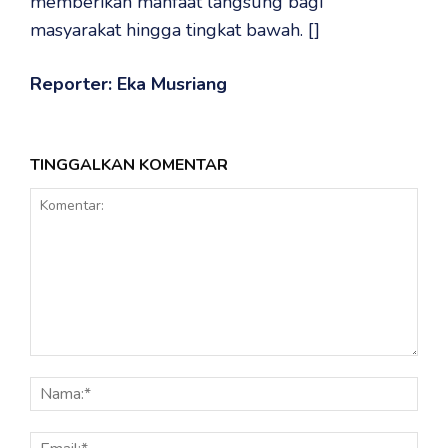
memberikan manfaat langsung bagi
masyarakat hingga tingkat bawah. []
Reporter: Eka Musriang
TINGGALKAN KOMENTAR
Komentar:
Nama
Email