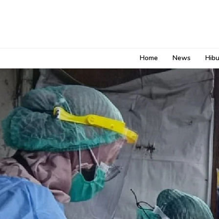
Home
News
Hib