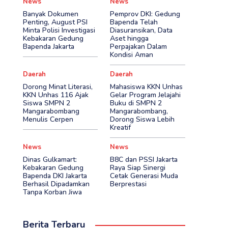
News
News
Banyak Dokumen
Pemprov DKI: Gedung
Penting, August PSI
Bapenda Telah
Minta Polisi Investigasi
Diasuransikan, Data
Kebakaran Gedung
Aset hingga
Bapenda Jakarta
Perpajakan Dalam
Kondisi Aman
Daerah
Daerah
Dorong Minat Literasi,
Mahasiswa KKN Unhas
KKN Unhas 116 Ajak
Gelar Program Jelajahi
Siswa SMPN 2
Buku di SMPN 2
Mangarabombang
Mangarabombang,
Menulis Cerpen
Dorong Siswa Lebih
Kreatif
News
News
Dinas Gulkamart:
B8C dan PSSI Jakarta
Kebakaran Gedung
Raya Siap Sinergi
Bapenda DKI Jakarta
Cetak Generasi Muda
Berhasil Dipadamkan
Berprestasi
Tanpa Korban Jiwa
Berita Terbaru