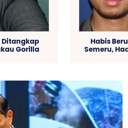
a Ditangkap
Habis Ber
kau Gorilla
Semeru, Had