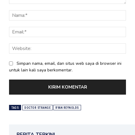
Komentar:
Nama
Email
Webs
Simpan nama, email, dan situs web saya di browser ini
untuk lain kali saya berkomentar.
TAGS
DOCTOR STRANGE
RYAN REYNOLDS
BERITA TERKINI