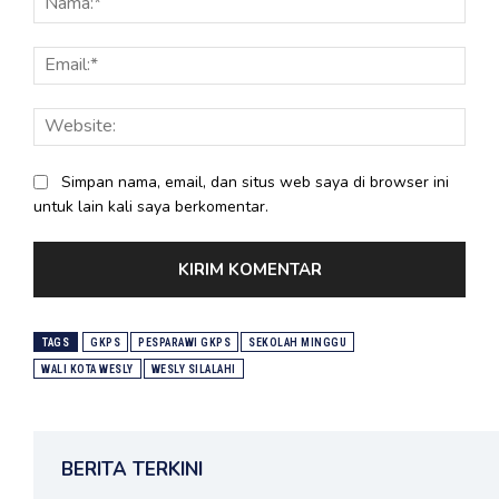
Email
Webs
Simpan nama, email, dan situs web saya di browser ini
untuk lain kali saya berkomentar.
TAGS
GKPS
PESPARAWI GKPS
SEKOLAH MINGGU
WALI KOTA WESLY
WESLY SILALAHI
BERITA TERKINI