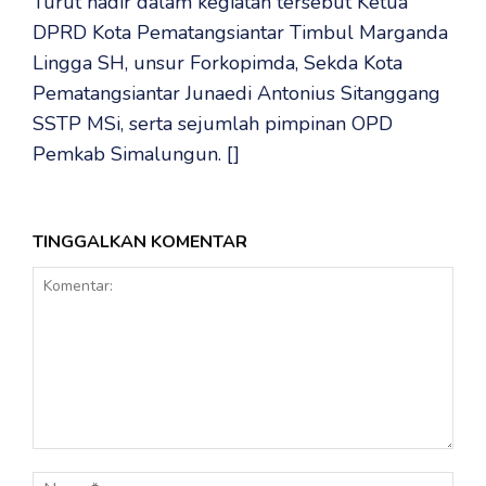
Turut hadir dalam kegiatan tersebut Ketua
DPRD Kota Pematangsiantar Timbul Marganda
Lingga SH, unsur Forkopimda, Sekda Kota
Pematangsiantar Junaedi Antonius Sitanggang
SSTP MSi, serta sejumlah pimpinan OPD
Pemkab Simalungun. []
TINGGALKAN KOMENTAR
Komentar:
Nama