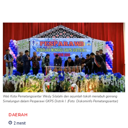
Wali Kota Pematangsiantar Wesly Silalahi dan sejumlah tokoh menabuh gonrang
Simalungun dalam Pesparawi GKPS Distrik I. (Foto: Diskominfo Pematangsiantar)
DAERAH
2
menit