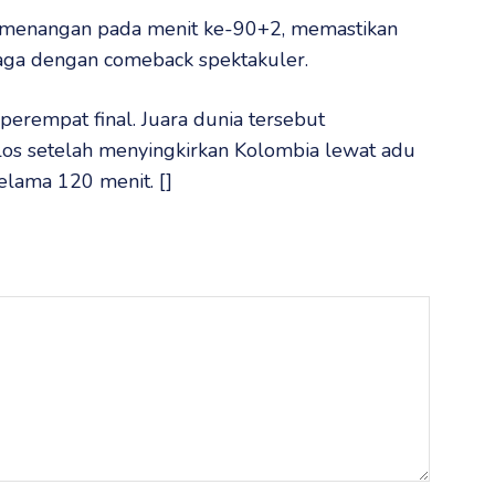
emenangan pada menit ke-90+2, memastikan
aga dengan comeback spektakuler.
erempat final. Juara dunia tersebut
los setelah menyingkirkan Kolombia lewat adu
elama 120 menit. []