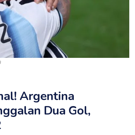
)
al! Argentina
inggalan Dua Gol,
2