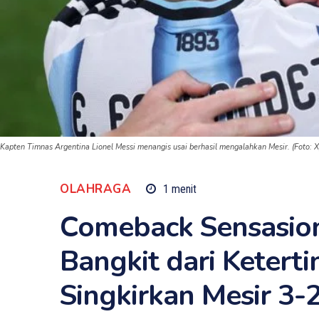
Kapten Timnas Argentina Lionel Messi menangis usai berhasil mengalahkan Mesir. (Foto: X
OLAHRAGA
1
menit
Comeback Sensasion
Bangkit dari Ketert
Singkirkan Mesir 3-