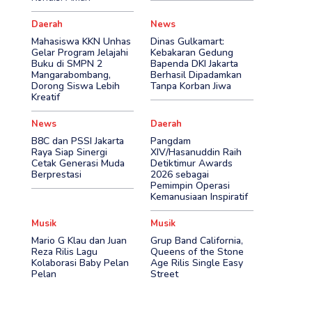
Daerah
News
Mahasiswa KKN Unhas
Dinas Gulkamart:
Gelar Program Jelajahi
Kebakaran Gedung
Buku di SMPN 2
Bapenda DKI Jakarta
Mangarabombang,
Berhasil Dipadamkan
Dorong Siswa Lebih
Tanpa Korban Jiwa
Kreatif
News
Daerah
B8C dan PSSI Jakarta
Pangdam
Raya Siap Sinergi
XIV/Hasanuddin Raih
Cetak Generasi Muda
Detiktimur Awards
Berprestasi
2026 sebagai
Pemimpin Operasi
Kemanusiaan Inspiratif
Musik
Musik
Mario G Klau dan Juan
Grup Band California,
Reza Rilis Lagu
Queens of the Stone
Kolaborasi Baby Pelan
Age Rilis Single Easy
Pelan
Street