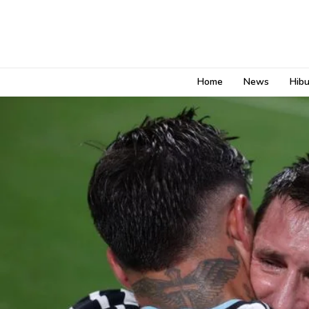
Home
News
Hib