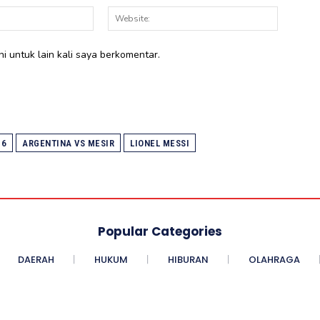
Email:*
Website:
i untuk lain kali saya berkomentar.
26
ARGENTINA VS MESIR
LIONEL MESSI
Popular Categories
DAERAH
HUKUM
HIBURAN
OLAHRAGA