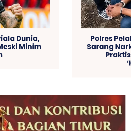
iala Dunia,
Polres Pel
eski Minim
Sarang Nark
n
Prakti
‘