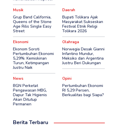
Musik
Daerah
Grup Band California,
Bupati Tolikara Ajak
Queens of the Stone
Masyarakat Sukseskan
Age Rilis Single Easy
Festival Etnik Religi
Street
Tolikara 2026
Ekonomi
Olahraga
Ekonom Soroti
Norwegia Desak Gianni
Pertumbuhan Ekonomi
Infantino Mundur,
5,29%: Kemiskinan
Meksiko dan Argentina
Turun, Ketimpangan
Justru Beri Dukungan
Justru Naik
News
Opini
BGN Perketat
Pertumbuhan Ekonomi
Pengawasan MBG,
RI 5,29 Persen,
Dapur Tak Higienis
Berkualitas bagi Siapa?
Akan Ditutup
Permanen
Berita Terbaru