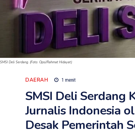
SMSI Deli Serdang. (Foto: Opsi/Rahmat Hidayat)
DAERAH
1
menit
SMSI Deli Serdang
Jurnalis Indonesia ol
Desak Pemerintah S