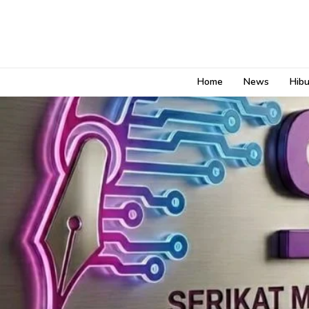
Home
News
Hib