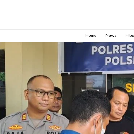
Home
News
Hib