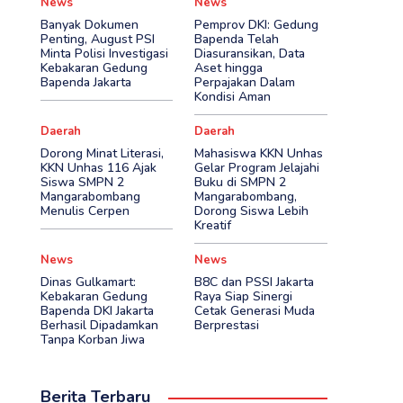
News
News
Banyak Dokumen
Pemprov DKI: Gedung
Penting, August PSI
Bapenda Telah
Minta Polisi Investigasi
Diasuransikan, Data
Kebakaran Gedung
Aset hingga
Bapenda Jakarta
Perpajakan Dalam
Kondisi Aman
Daerah
Daerah
Dorong Minat Literasi,
Mahasiswa KKN Unhas
KKN Unhas 116 Ajak
Gelar Program Jelajahi
Siswa SMPN 2
Buku di SMPN 2
Mangarabombang
Mangarabombang,
Menulis Cerpen
Dorong Siswa Lebih
Kreatif
News
News
Dinas Gulkamart:
B8C dan PSSI Jakarta
Kebakaran Gedung
Raya Siap Sinergi
Bapenda DKI Jakarta
Cetak Generasi Muda
Berhasil Dipadamkan
Berprestasi
Tanpa Korban Jiwa
Berita Terbaru