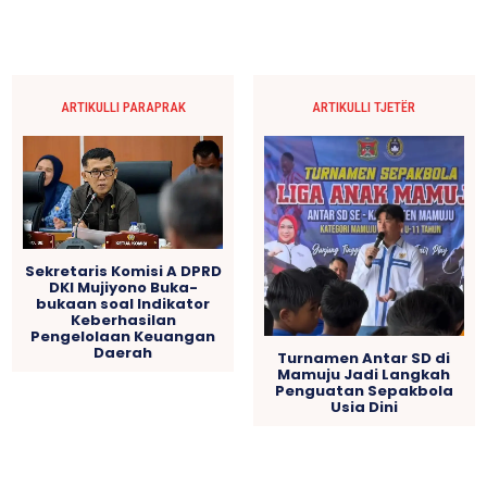
ARTIKULLI PARAPRAK
ARTIKULLI TJETËR
Sekretaris Komisi A DPRD
DKI Mujiyono Buka-
bukaan soal Indikator
Keberhasilan
Pengelolaan Keuangan
Daerah
Turnamen Antar SD di
Mamuju Jadi Langkah
Penguatan Sepakbola
Usia Dini