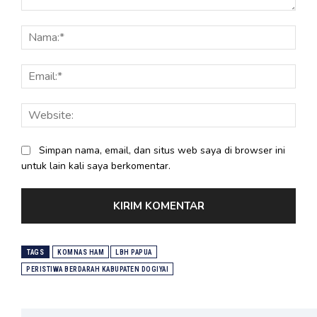
Komentar:
Nama
Email
Webs
Simpan nama, email, dan situs web saya di browser ini
untuk lain kali saya berkomentar.
TAGS
KOMNAS HAM
LBH PAPUA
PERISTIWA BERDARAH KABUPATEN DOGIYAI