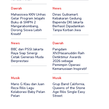
Daerah
News
Mahasiswa KKN Unhas
Dinas Gulkamart:
Gelar Program Jelajahi
Kebakaran Gedung
Buku di SMPN 2
Bapenda DKI Jakarta
Mangarabombang,
Berhasil Dipadamkan
Dorong Siswa Lebih
Tanpa Korban Jiwa
Kreatif
News
Daerah
B8C dan PSSI Jakarta
Pangdam
Raya Siap Sinergi
XIV/Hasanuddin Raih
Cetak Generasi Muda
Detiktimur Awards
Berprestasi
2026 sebagai
Pemimpin Operasi
Kemanusiaan Inspiratif
Musik
Musik
Mario G Klau dan Juan
Grup Band California,
Reza Rilis Lagu
Queens of the Stone
Kolaborasi Baby Pelan
Age Rilis Single Easy
Pelan
Street