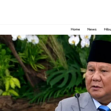
Home
News
Hib